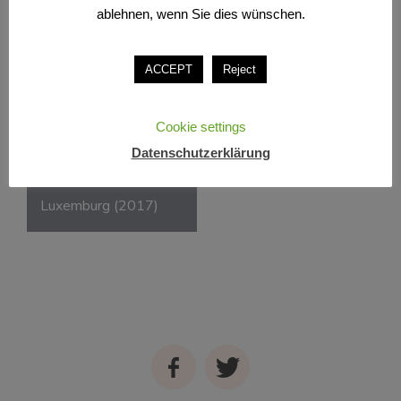
ablehnen, wenn Sie dies wünschen.
ACCEPT
Reject
Cookie settings
Beitragsnavigation
Datenschutzerklärung
„Ganz schön bunt“,
Château de Wiltz,
Luxemburg (2017)
Facebook
Twitter