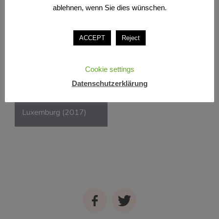
ablehnen, wenn Sie dies wünschen.
ACCEPT
Reject
Cookie settings
Beitragsnavigation
Datenschutzerklärung
„Ganz schön bunt“,
Château de Wiltz,
Luxemburg (2017)
Facebook
Twitter